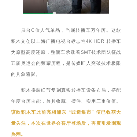
C
展台
位人气单品，当属转播车万年历。这款
4K HDR
积木文创以上海广播电视台标志性
转播车
SMT
为原型高度还原，整辆车承载着
技术团队征战
五届奥运会的荣耀历程，是传媒匠人突破技术极限
的具象缩影。
积木拼装细节复刻真实转播车设备布局，搭配
年度台历功能，兼具收藏、摆件、实用三重价值。
“
”
该款积木车此前亮相浦东
匠造集市
便已收获大
量关注，本次在世界会客厅登场后，再度引发围观
热潮。