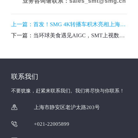
业务咨询请联系：
sales_smt@smg.cn
上一篇：
首发！SMG 4K转播车积木亮相上海电视节， 线上开售！
下一篇：
当环球美食遇见AIGC，SMT上视数码中心为《上海环球美食超级争霸赛》打造“破壁”片头
联系我们
不要犹豫，赶紧来联系我们。我们将尽快与你联系！
上海市静安区老沪太路203号
+021-22005899