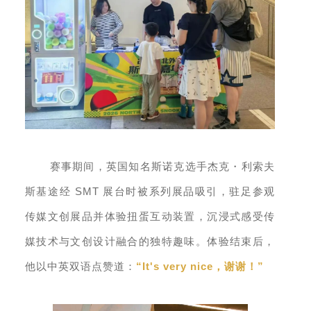
・
赛事期间，英国知名斯诺克选手杰克
利索夫
SMT
斯基途经
展台时被系列展品吸引，驻足参观
传媒文创展品并体验扭蛋互动装置，沉浸式感受传
媒技术与文创设计融合的独特趣味。体验结束后，
“It's very nice
”
他以中英双语点赞道：
，谢谢！