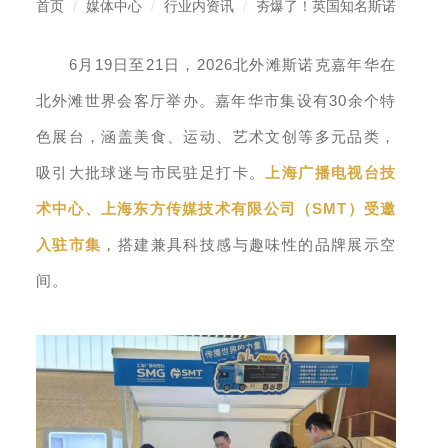
首页
媒体中心
行业内资讯
夯爆了！英国知名斯诺
6
19
21
2026
月
日至
日，
北外滩斯诺克嘉年华在
30
北外滩世界会客厅举办。嘉年华市集设有
余个特
色展台，涵盖美食、运动、艺术文创等多元品类，
吸引大批球迷与市民驻足打卡。
上海广播电视台技
SMT
术中心、上海东方传媒技术有限公司（
）受邀
入驻市集
，搭建兼具科技感与趣味性的品牌展示空
间。