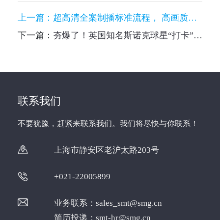
上一篇：
超高清全案制播标准流程， 高画质全景呈现上海影视双节
下一篇：
夯爆了！英国知名斯诺克球星“打卡”SMT文创展台， 还抽了个扭蛋！
联系我们
不要犹豫，赶紧来联系我们。我们将尽快与你联系！
上海市静安区老沪太路203号
+021-22005899
业务联系：
sales_smt@smg.cn
简历投递：
smt-hr@smg.cn