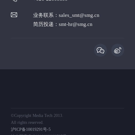
业务联系：
sales_smt@smg.cn
简历投递：
smt-hr@smg.cn
©️Copyright Media Tech 2013.
All rights reserved.
沪ICP备10019291号-5