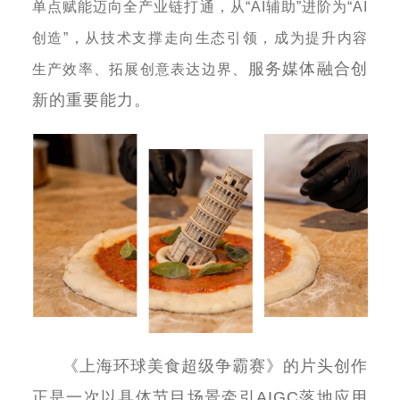
单点赋能迈向全产业链打通，从
“AI
辅助
”
进阶为
“AI
创造
”
，从技术支撑走向生态引领，成为提升内容
服务媒体融合创
生产效率、拓展创意表达边界、
新的重要能力。
《上海环球美食超级争霸赛》的片头创作
正是一次以具体节目场景牵引
AIGC
落地应用