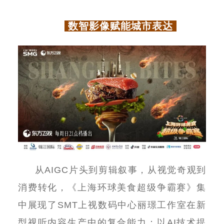
数智影像赋能城市表达
从
AIGC
片头到剪辑叙事，从视觉奇观到
消费转化，《上海环球美食超级争霸赛》集
中展现了
SMT
上视数码中心丽璟工作室在新
型视听内容生产中的复合能力：以
AI
技术提