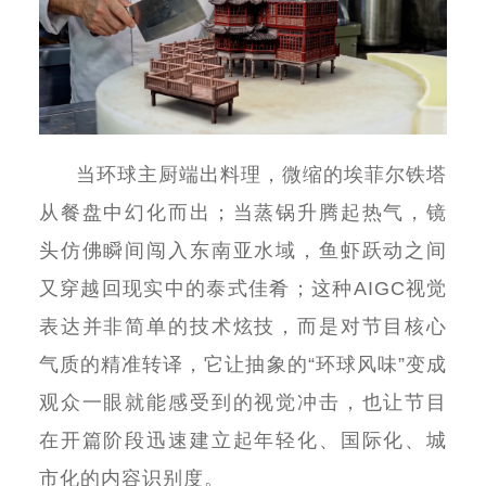
当环球主厨端出料理，微缩的埃菲尔铁塔
从餐盘中幻化而出；当蒸锅升腾起热气，镜
头仿佛瞬间闯入东南亚水域，鱼虾跃动之间
又穿越回现实中的泰式佳肴；这种
AIGC
视觉
表达并非简单的技术炫技，而是对节目核心
气质的精准转译，它让抽象的
“
环球风味
”
变成
观众一眼就能感受到的视觉冲击，也让节目
在开篇阶段迅速建立起年轻化、国际化、城
市化的内容识别度。