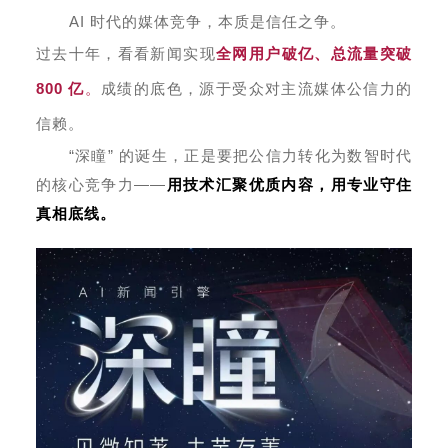
AI 时代的媒体竞争，本质是信任之争。
过去十年，看看新闻实现
全网用户破亿、总流量突破
800 亿
。
成绩的底色，
源于受众对主流媒体公信力的
信赖。
“深瞳” 的诞生，正是要把公信力转化为数智时代
的核心竞争力——
用技术汇聚优质内容，用专业守住
真相底线。